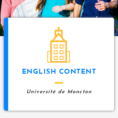
i
p
a
l
icon
ENGLISH CONTENT
Université de Moncton