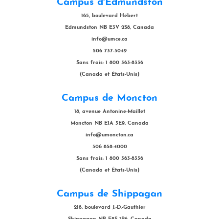
Campus d'Edmundston
165, boulevard Hébert
Edmundston NB E3V 2S8, Canada
info@umce.ca
506 737-5049
Sans frais: 1 800 363-8336
(Canada et États-Unis)
Campus de Moncton
18, avenue Antonine-Maillet
Moncton NB E1A 3E9, Canada
info@umoncton.ca
506 858-4000
Sans frais: 1 800 363-8336
(Canada et États-Unis)
Campus de Shippagan
218, boulevard J.-D.-Gauthier