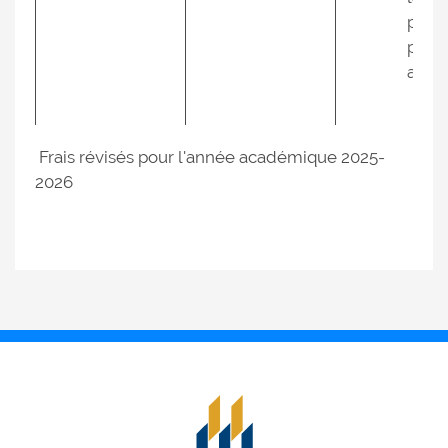
pièc
princ
ale
Frais révisés pour l'année académique 2025-
2026