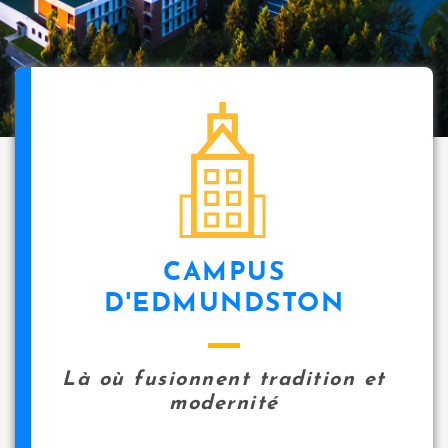
i
p
a
l
icon
CAMPUS
D'EDMUNDSTON
Là où fusionnent tradition et
modernité