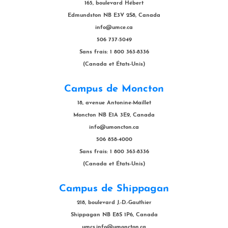
165, boulevard Hébert
Edmundston NB E3V 2S8, Canada
info@umce.ca
506 737-5049
Sans frais: 1 800 363-8336
(Canada et États-Unis)
Campus de Moncton
18, avenue Antonine-Maillet
Moncton NB E1A 3E9, Canada
info@umoncton.ca
506 858-4000
Sans frais: 1 800 363-8336
(Canada et États-Unis)
Campus de Shippagan
218, boulevard J.-D.-Gauthier
Shippagan NB E8S 1P6, Canada
umcs.info@umoncton.ca