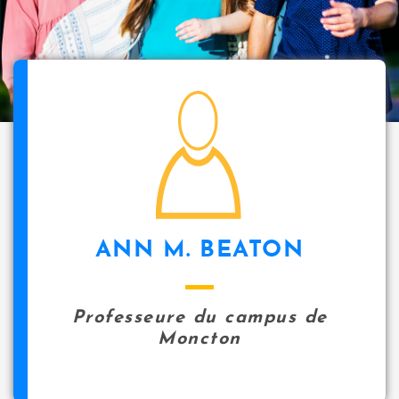
i
p
a
l
icon
ANN M. BEATON
Professeure du campus de
Moncton