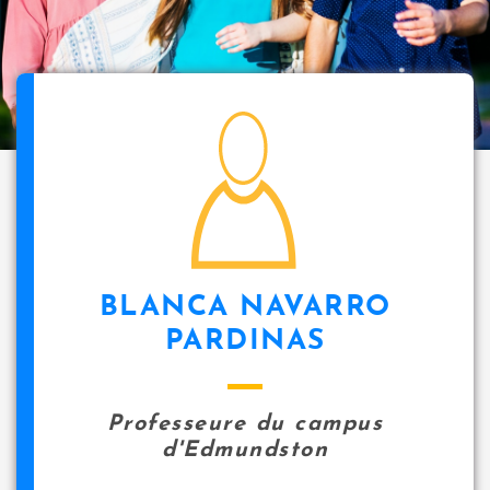
i
p
a
l
icon
BLANCA NAVARRO
PARDINAS
Professeure du campus
d'Edmundston