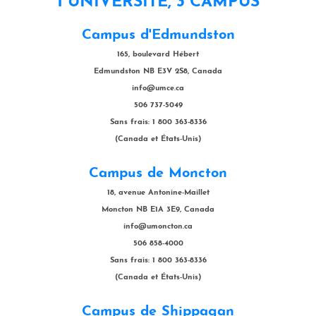
1 UNIVERSITÉ, 3 CAMPUS
Campus d'Edmundston
165, boulevard Hébert
Edmundston NB E3V 2S8, Canada
info@umce.ca
506 737-5049
Sans frais: 1 800 363-8336
(Canada et États-Unis)
Campus de Moncton
18, avenue Antonine-Maillet
Moncton NB E1A 3E9, Canada
info@umoncton.ca
506 858-4000
Sans frais: 1 800 363-8336
(Canada et États-Unis)
Campus de Shippagan