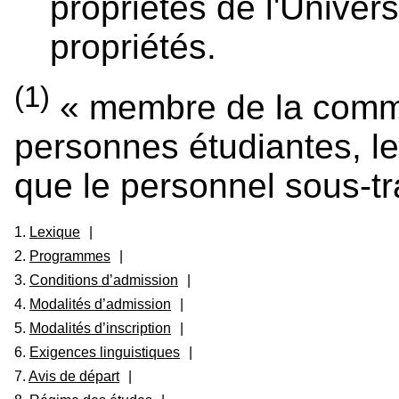
propriétés de l'Univer
propriétés.
(1)
« membre de la commu
personnes étudiantes, l
que le personnel sous-tra
1.
Lexique
|
2.
Programmes
|
3.
Conditions d’admission
|
4.
Modalités d’admission
|
5.
Modalités d’inscription
|
6.
Exigences linguistiques
|
7.
Avis de départ
|