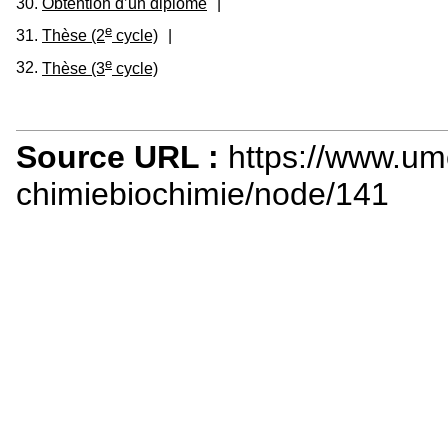
30.
Obtention d’un diplôme
|
e
31.
Thèse (2
cycle)
|
e
32.
Thèse (3
cycle)
Source URL :
https://www.um
chimiebiochimie/node/141