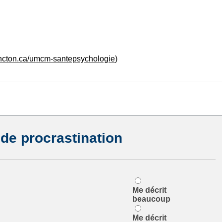
ncton.ca/umcm-santepsychologie
)
 de procrastination
Me décrit
beaucoup
Me décrit