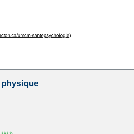
ncton.ca/umcm-santepsychologie
)
e physique
 saisie.