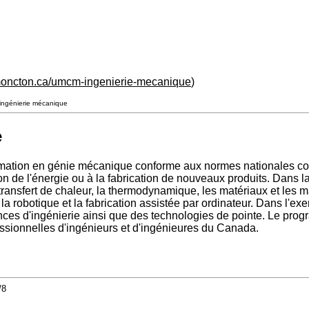
moncton.ca/umcm-ingenierie-mecanique
)
ingénierie mécanique
e
rmation en génie mécanique conforme aux normes nationales cou
 de l'énergie ou à la fabrication de nouveaux produits. Dans la
transfert de chaleur, la thermodynamique, les matériaux et les 
, la robotique et la fabrication assistée par ordinateur. Dans l'
nces d'ingénierie ainsi que des technologies de pointe. Le pr
essionnelles d'ingénieurs et d'ingénieures du Canada.
/8