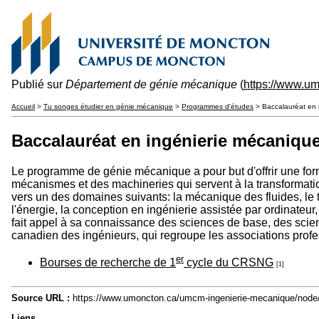
Publié sur
Département de génie mécanique
(
https://www.u
Accueil
>
Tu songes étudier en génie mécanique
>
Programmes d'études
> Baccalauréat en 
Baccalauréat en ingénierie mécaniqu
Le programme de génie mécanique a pour but d'offrir une fo
mécanismes et des machineries qui servent à la transformation
vers un des domaines suivants: la mécanique des fluides, le 
l'énergie, la conception en ingénierie assistée par ordinateur
fait appel à sa connaissance des sciences de base, des scie
canadien des ingénieurs, qui regroupe les associations prof
er
Bourses de recherche de 1
cycle du CRSNG
[1]
Source URL :
https://www.umoncton.ca/umcm-ingenierie-mecanique/node
Liens