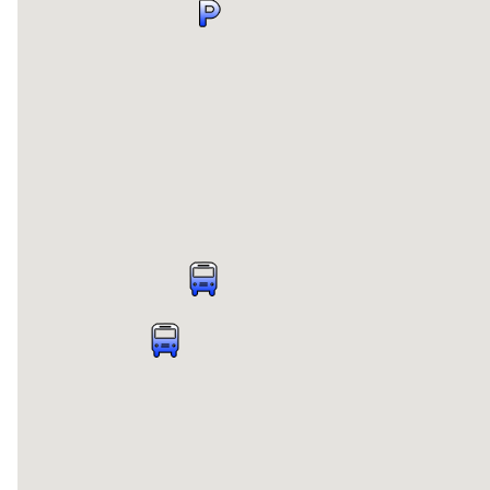
15. Pavillon Jeanne-de-Valois
16. Pavillon J.-Raymond-Frenette
17. Pavillon Léopold-Taillon
18. Pavillon Pierre-Amand-Landry
19. Pavillon Rémi-Rossignol
20. Résidence Lefebvre
21. Résidence Médard-Collette
22. Studio-théâtre La Grange
23. Centre des technologies et des sciences de la santé
24. Stade Croix Bleue Medavie Stadium
FAUBOURG DU MASCARET
25. Faubourg du Mascaret