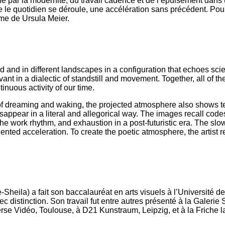
ne par la modernité, du travail cadencé et de l’épuisement dans u
me le quotidien se déroule, une accélération sans précédent. Pour 
ome de Ursula Meier.
and in different landscapes in a configuration that echoes scien
t in a dialectic of standstill and movement. Together, all of the
nuous activity of our time.
 of dreaming and waking, the projected atmosphere also shows te
ppear in a literal and allegorical way. The images recall code
the work rhythm, and exhaustion in a post-futuristic era. The slo
ented acceleration. To create the poetic atmosphere, the artist 
e-Sheila) a fait son baccalauréat en arts visuels à l’Universit
 distinction. Son travail fut entre autres présenté à la Galerie
se Vidéo, Toulouse, à D21 Kunstraum, Leipzig, et à la Friche la 