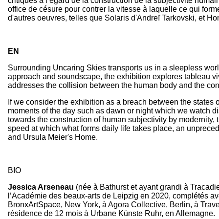
critiques à l’égard de la construction de la subjectivité humai
office de césure pour contrer la vitesse à laquelle ce qui for
d'autres oeuvres, telles que Solaris d'Andreï Tarkovski, et H
EN
Surrounding Uncaring Skies transports us in a sleepless world 
approach and soundscape, the exhibition explores tableau vivan
addresses the collision between the human body and the conti
If we consider the exhibition as a breach between the states
moments of the day such as dawn or night which we watch disa
towards the construction of human subjectivity by modernity, 
speed at which what forms daily life takes place, an unpreced
and Ursula Meier's Home.
BIO
Jessica Arseneau
(née à Bathurst et ayant grandi à Tracadi
l’Académie des beaux-arts de Leipzig en 2020, complétés avec
BronxArtSpace, New York, à Agora Collective, Berlin, à Traver
résidence de 12 mois à Urbane Künste Ruhr, en Allemagne.