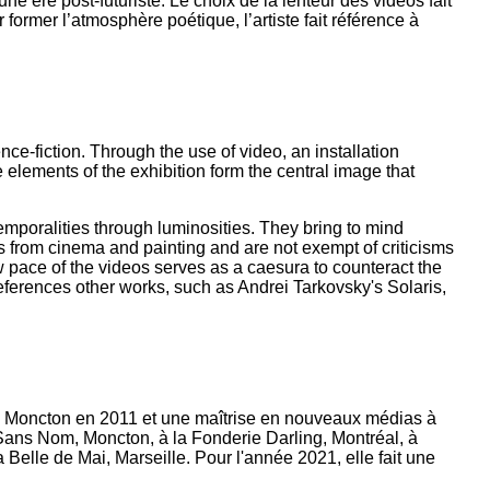
ne ère post-futuriste. Le choix de la lenteur des vidéos fait
former l’atmosphère poétique, l’artiste fait référence à
ce-fiction. Through the use of video, an installation
 elements of the exhibition form the central image that
mporalities through luminosities. They bring to mind
s from cinema and painting and are not exempt of criticisms
w pace of the videos serves as a caesura to counteract the
references other works, such as Andrei Tarkovsky's Solaris,
é de Moncton en 2011 et une maîtrise en nouveaux médias à
 Sans Nom, Moncton, à la Fonderie Darling, Montréal, à
Belle de Mai, Marseille. Pour l'année 2021, elle fait une