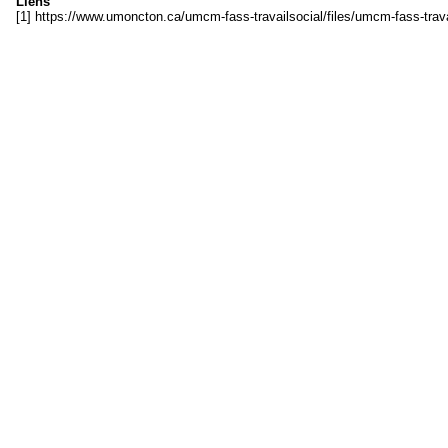
Liens
[1] https://www.umoncton.ca/umcm-fass-travailsocial/files/umcm-fass-tra