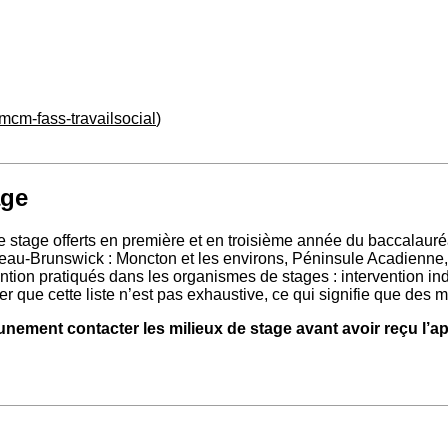
mcm-fass-travailsocial
)
age
 stage offerts en première et en troisième année du baccalauréat
uveau-Brunswick : Moncton et les environs, Péninsule Acadienn
ention pratiqués dans les organismes de stages : intervention in
r que cette liste n’est pas exhaustive, ce qui signifie que des mi
cunement contacter les milieux de stage avant avoir reçu l’