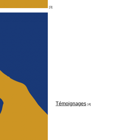
[3]
Témoignages
[4]