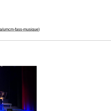
ca/umcm-fass-musique
)