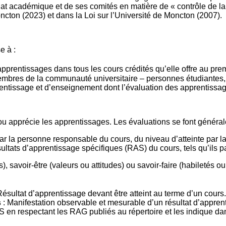
nat académique et de ses comités en matière de « contrôle de l
Moncton (2023) et dans la Loi sur l’Université de Moncton (2007).
e à :
pprentissages dans tous les cours crédités qu’elle offre au prem
embres de la communauté universitaire – personnes étudiantes
rentissage et d’enseignement dont l’évaluation des apprentissages
 ou apprécie les apprentissages. Les évaluations se font génér
par la personne responsable du cours, du niveau d’atteinte par 
ésultats d’apprentissage spécifiques (RAS) du cours, tels qu’ils 
, savoir-être (valeurs ou attitudes) ou savoir-faire (habiletés 
Résultat d’apprentissage devant être atteint au terme d’un cours
s
: Manifestation observable et mesurable d’un résultat d’apprent
en respectant les RAG publiés au répertoire et les indique da