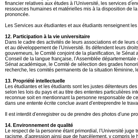
financier relatives aux études à l'Université, les services d'e
ressources humaines et matérielles mis à la disposition de l
prononcée.
Les Services aux étudiantes et aux étudiants renseignent les 
12. Participation à la vie universitaire
Dans le cadre des activités de leurs associations et de leurs c
et au développement de l'Université. Ils défendent leurs droits
gouverneurs, le Comité conjoint de la planification, le Séna
Conseil de la langue française, l'Assemblée départementale e
Sénat académique, le Comité de sélection des grades honorif
recherche, les comités permanents de la situation féminine, l
13. Propriété intellectuelle
Les étudiantes et les étudiants sont les justes détenteurs des 
selon les lois du pays et au titre des ententes particulières in
reconnue soit en mentionnant la personne responsable de cett
dans une entente écrite conclue avant d'entreprendre le travail
Il est interdit d'enregistrer ou de prendre des photos d'une p
14. Environnement de qualité
Le respect de la personne étant primordial, l'Université jug
racisme, d'agression ainsi que de harcèlement, y compris le 