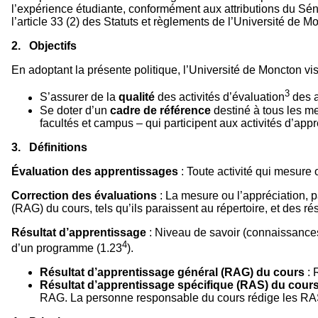
l’expérience étudiante, conformément aux attributions du Sé
l’article 33 (2) des Statuts et règlements de l’Université de 
2. Objectifs
En adoptant la présente politique, l’Université de Moncton vis
3
S’assurer de la
qualité
des activités d’évaluation
des a
Se doter d’un
cadre de référence
destiné à tous les m
facultés et campus – qui participent aux activités d’app
3. Définitions
Évaluation des apprentissages
: Toute activité qui mesure
Correction des évaluations
: La mesure ou l’appréciation, 
(RAG) du cours, tels qu’ils paraissent au répertoire, et des r
Résultat d’apprentissage
: Niveau de savoir (connaissances)
4
d’un programme (1.23
).
Résultat d’apprentissage général (RAG) du cours
: 
Résultat d’apprentissage spécifique (RAS) du cour
RAG. La personne responsable du cours rédige les RAS 