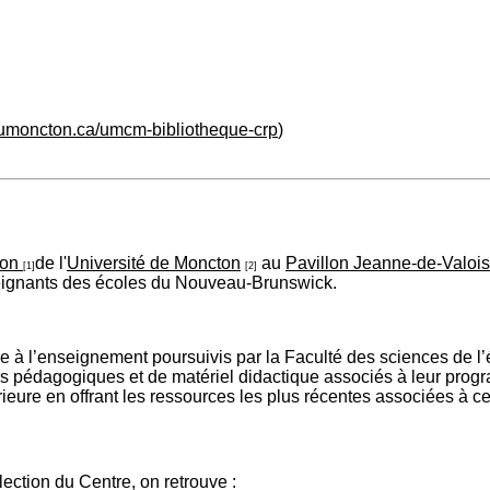
.umoncton.ca/umcm-bibliotheque-crp
)
ion
de l'
Université de Moncton
au
Pavillon Jeanne-de-Valois
[1]
[2]
seignants des écoles du Nouveau-Brunswick.
iale à l’enseignement poursuivis par la Faculté des sciences de l
 pédagogiques et de matériel didactique associés à leur prog
érieure en offrant les ressources les plus récentes associées à
ection du Centre, on retrouve :