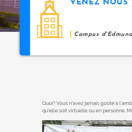
VENEZ NOUS 
icon
i
p
a
l
Campus d'Edmund
Quoi? Vous n'avez jamais goûté à l'amb
qu'elle soit virtuelle ou en personne. 