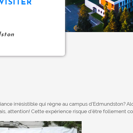
VISITER
ston
iance irrésistible qui règne au campus d'Edmundston? Alo
Mais, attention! Cette expérience risque d'être follement c