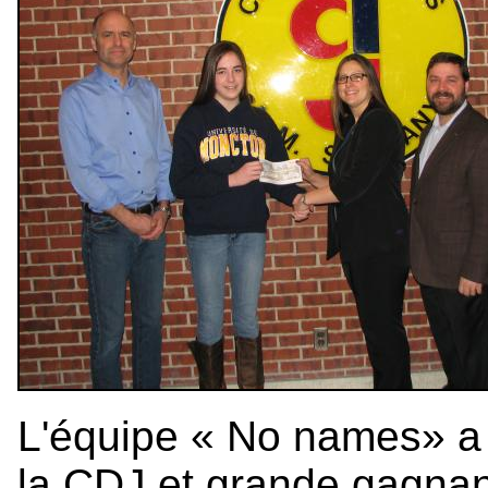
L'équipe « No names» a 
la CDJ et grande gagnan