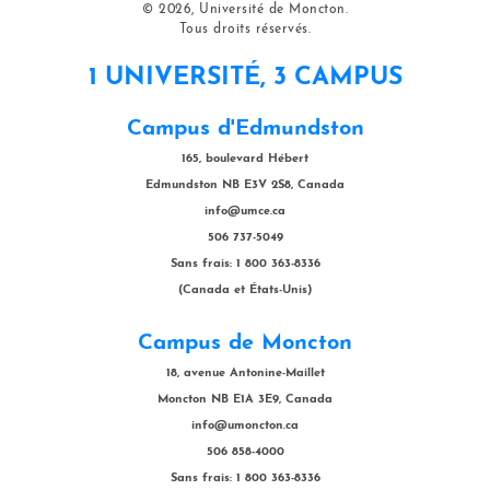
© 2026, Université de Moncton.
Tous droits réservés.
1 UNIVERSITÉ, 3 CAMPUS
Campus d'Edmundston
165, boulevard Hébert
Edmundston NB E3V 2S8, Canada
info@umce.ca
506 737-5049
Sans frais: 1 800 363-8336
(Canada et États-Unis)
Campus de Moncton
18, avenue Antonine-Maillet
Moncton NB E1A 3E9, Canada
info@umoncton.ca
506 858-4000
Sans frais: 1 800 363-8336