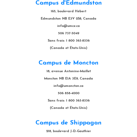
Campus d'Edmundston
165, boulevard Hébert
Edmundston NB E3V 2S8, Canada
info@umce.ca
506 737-5049
Sans frais: 1 800 363-8336
(Canada et États-Unis)
Campus de Moncton
18, avenue Antonine-Maillet
Moncton NB E1A 3E9, Canada
info@umoncton.ca
506 858-4000
Sans frais: 1 800 363-8336
(Canada et États-Unis)
Campus de Shippagan
218, boulevard J.-D.-Gauthier