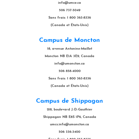
info@umce.ca
506 737-5049
Sans frais: 1 800 363-8336
(Canada et États-Unis)
Campus de Moncton
18, avenue Antonine-Maillet
Moncton NB E1A 3E9, Canada
info@umoncton.ca
506 858-4000
Sans frais: 1 800 363-8336
(Canada et États-Unis)
Campus de Shippagan
218, boulevard J.-D.-Gauthier
Shippagan NB E8S 1P6, Canada
umcs.info@umoncton.ca
506 336-3400