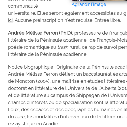
Agrandir l'image
communauté
universitaire. Elles seront également accessibles au 
ici
. Aucune préinscription n'est requise. Entrée libre.
Andrée Mélissa Ferron (Ph.D)
, professeure de frrançai
littéraire de la Péninsule acadienne : de François-Mo
poésie romantique au
trash
rural, ce rapide survol per
littéraire de la Péninsule acadienne.
Notice biographique : Originaire de la Péninsule ac
Andrée Mélissa Ferron détient un baccalauréat ès arts (
de Moncton (2005), une maîtrise en études littéraires d
doctorat en littérature de l’Université de l’Alberta (20
et de littérature au campus de Shippagan de l’Univer
champs d’intérêts ou de spécialisation sont la littéra
lieux, des espaces et des géographies humaines en lit
du
care
, les modalités d’intervention de la littérature 
essayistique en Acadie.