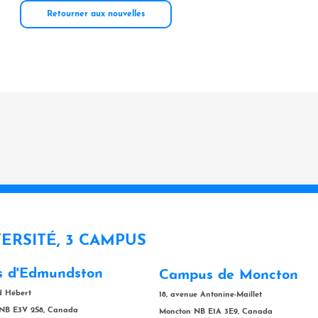
Retourner aux nouvelles
VERSITÉ, 3 CAMPUS
 d'Edmundston
Campus de Moncton
rd Hébert
18, avenue Antonine-Maillet
NB E3V 2S8, Canada
Moncton NB E1A 3E9, Canada