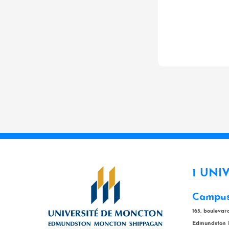
1 UNI
Campus
165, bouleva
Edmundston 