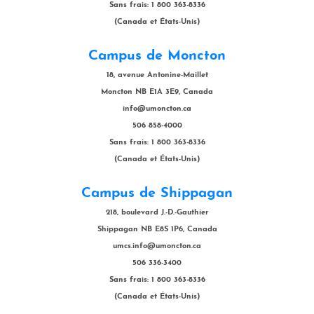
Sans frais: 1 800 363-8336
(Canada et États-Unis)
Campus de Moncton
18, avenue Antonine-Maillet
Moncton NB E1A 3E9, Canada
info@umoncton.ca
506 858-4000
Sans frais: 1 800 363-8336
(Canada et États-Unis)
Campus de Shippagan
218, boulevard J.-D.-Gauthier
Shippagan NB E8S 1P6, Canada
umcs.info@umoncton.ca
506 336-3400
Sans frais: 1 800 363-8336
(Canada et États-Unis)