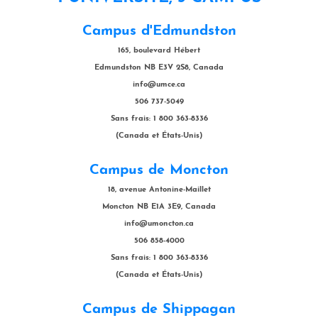
Campus d'Edmundston
165, boulevard Hébert
Edmundston NB E3V 2S8, Canada
info@umce.ca
506 737-5049
Sans frais: 1 800 363-8336
(Canada et États-Unis)
Campus de Moncton
18, avenue Antonine-Maillet
Moncton NB E1A 3E9, Canada
info@umoncton.ca
506 858-4000
Sans frais: 1 800 363-8336
(Canada et États-Unis)
Campus de Shippagan