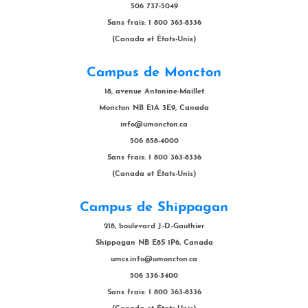
506 737-5049
Sans frais: 1 800 363-8336
(Canada et États-Unis)
Campus de Moncton
18, avenue Antonine-Maillet
Moncton NB E1A 3E9, Canada
info@umoncton.ca
506 858-4000
Sans frais: 1 800 363-8336
(Canada et États-Unis)
Campus de Shippagan
218, boulevard J.-D.-Gauthier
Shippagan NB E8S 1P6, Canada
umcs.info@umoncton.ca
506 336-3400
Sans frais: 1 800 363-8336