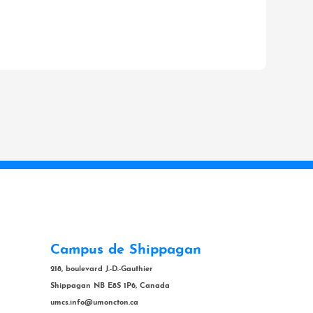
Campus de Shippagan
218, boulevard J.-D.-Gauthier
Shippagan NB E8S 1P6, Canada
umcs.info@umoncton.ca