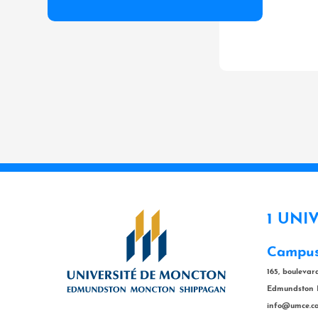
1 UNI
Campus
165, bouleva
Edmundston 
info@umce.c