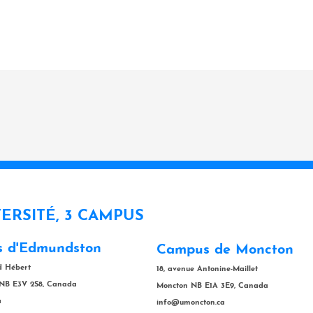
VERSITÉ, 3 CAMPUS
 d'Edmundston
Campus de Moncton
rd Hébert
18, avenue Antonine-Maillet
NB E3V 2S8, Canada
Moncton NB E1A 3E9, Canada
a
info@umoncton.ca