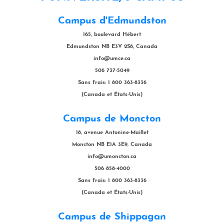
Campus d'Edmundston
165, boulevard Hébert
Edmundston NB E3V 2S8, Canada
info@umce.ca
506 737-5049
Sans frais: 1 800 363-8336
(Canada et États-Unis)
Campus de Moncton
18, avenue Antonine-Maillet
Moncton NB E1A 3E9, Canada
info@umoncton.ca
506 858-4000
Sans frais: 1 800 363-8336
(Canada et États-Unis)
Campus de Shippagan