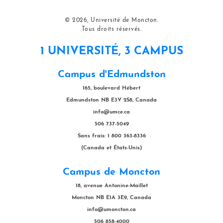
© 2026, Université de Moncton.
Tous droits réservés.
1 UNIVERSITÉ, 3 CAMPUS
Campus d'Edmundston
165, boulevard Hébert
Edmundston NB E3V 2S8, Canada
info@umce.ca
506 737-5049
Sans frais: 1 800 363-8336
(Canada et États-Unis)
Campus de Moncton
18, avenue Antonine-Maillet
Moncton NB E1A 3E9, Canada
info@umoncton.ca
506 858-4000