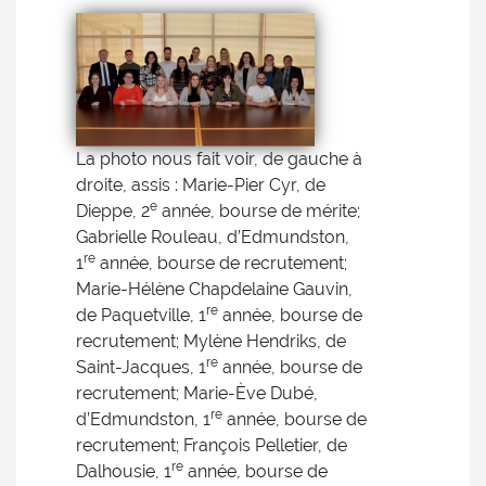
La photo nous fait voir, de gauche à
droite, assis : Marie-Pier Cyr, de
e
Dieppe, 2
année, bourse de mérite;
Gabrielle Rouleau, d’Edmundston,
re
1
année, bourse de recrutement;
Marie-Hélène Chapdelaine Gauvin,
re
de Paquetville, 1
année, bourse de
recrutement; Mylène Hendriks, de
re
Saint-Jacques, 1
année, bourse de
recrutement; Marie-Ève Dubé,
re
d’Edmundston, 1
année, bourse de
recrutement; François Pelletier, de
re
Dalhousie, 1
année, bourse de