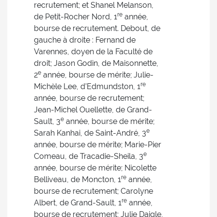
recrutement; et Shanel Melanson,
re
de Petit-Rocher Nord, 1
année,
bourse de recrutement. Debout, de
gauche à droite : Fernand de
Varennes, doyen de la Faculté de
droit; Jason Godin, de Maisonnette,
e
2
année, bourse de mérite; Julie-
re
Michèle Lee, d’Edmundston, 1
année, bourse de recrutement;
Jean-Michel Ouellette, de Grand-
e
Sault, 3
année, bourse de mérite;
e
Sarah Kanhai, de Saint-André, 3
année, bourse de mérite; Marie-Pier
e
Comeau, de Tracadie-Sheila, 3
année, bourse de mérite; Nicolette
re
Belliveau, de Moncton, 1
année,
bourse de recrutement; Carolyne
re
Albert, de Grand-Sault, 1
année,
bourse de recrutement; Julie Daigle,