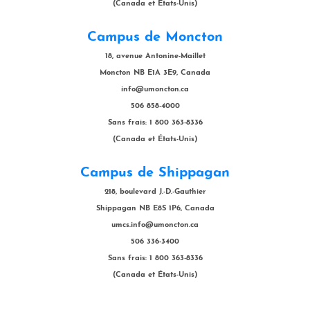
(Canada et États-Unis)
Campus de Moncton
18, avenue Antonine-Maillet
Moncton NB E1A 3E9, Canada
info@umoncton.ca
506 858-4000
Sans frais: 1 800 363-8336
(Canada et États-Unis)
Campus de Shippagan
218, boulevard J.-D.-Gauthier
Shippagan NB E8S 1P6, Canada
umcs.info@umoncton.ca
506 336-3400
Sans frais: 1 800 363-8336
(Canada et États-Unis)