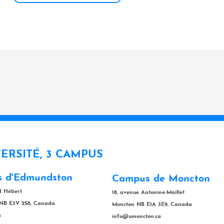
VERSITÉ, 3 CAMPUS
 d'Edmundston
Campus de Moncton
rd Hébert
18, avenue Antonine-Maillet
NB E3V 2S8, Canada
Moncton NB E1A 3E9, Canada
a
info@umoncton.ca