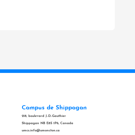
Campus de Shippagan
218, boulevard J.-D.-Gauthier
Shippagan NB E8S 1P6, Canada
umcs.info@umoncton.ca