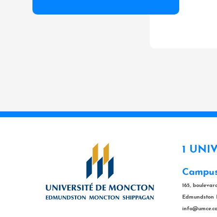
1 UNI
Campus
165, bouleva
Edmundston 
info@umce.c