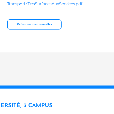
Transport/DesSurfacesAuxServices.pdf
Retourner aux nouvelles
VERSITÉ, 3 CAMPUS