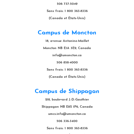
506 737-5049
Sans frais: 1 800 363-8336
(Canada et États-Unis)
Campus de Moncton
18, avenue Antonine-Maillet
Moncton NB E1A 3E9, Canada
info@umoncton.ca
506 858-4000
Sans frais: 1 800 363-8336
(Canada et États-Unis)
Campus de Shippagan
218, boulevard J.-D.-Gauthier
Shippagan NB E8S 1P6, Canada
umcs.info@umoncton.ca
506 336-3400
Sans frais: 1 800 363-8336