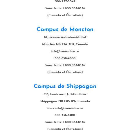
506 737-5049
Sans frais: 1 800 363-8336
(Canada et États-Unis)
Campus de Moncton
18, avenue Antonine-Maillet
Moncton NB E1A 3E9, Canada
info@umoncton.ca
506 858-4000
Sans frais: 1 800 363-8336
(Canada et États-Unis)
Campus de Shippagan
218, boulevard J.-D.-Gauthier
Shippagan NB E8S 1P6, Canada
umcs.info@umoncton.ca
506 336-3400
Sans frais: 1 800 363-8336
(Canada et États-Unis)