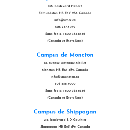
165, boulevard Hébert
Edmundston NB E3V 2S8, Canada
info@umce.ca
506 737-5049
Sans frais: 1 800 363-8336
(Canada et États-Unis)
Campus de Moncton
18, avenue Antonine-Maillet
Moncton NB E1A 3E9, Canada
info@umoncton.ca
506 858-4000
Sans frais: 1 800 363-8336
(Canada et États-Unis)
Campus de Shippagan
218, boulevard J.-D.-Gauthier
Shippagan NB E8S 1P6, Canada