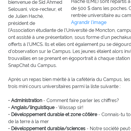
Haché (EME) sont repartis à
bienvenue de Sid Ahmed
de 500 $ dans les poches. C
Selouani, vice-recteur, et
rentrée universitaire au c
de Julien Haché,
Agrandir l'image
président de
l’Association étudiante de l’Université de Moncton, cam
ont assisté à une présentation, sous forme d’un pechak
offerts à l’UMCS. Ils et elles ont également pu se dégourd
d’observation sur le Campus. Les jeunes étaient alors invi
trouvailles en se prenant en égoportrait à chaque station
SnapChat du Campus.
Après un repas bien mérité à la cafétéria du Campus, les é
trois mini cours universitaires parmi la liste suivante :
•
Administration
- Comment faire parler les chiffres?
•
Anglais/linguistique
- Wassap sir!
•
Développement durable et zone côtière
- Connais-tu to
de la terre à la mer
•
Développement durable/sciences
- Notre société peut-