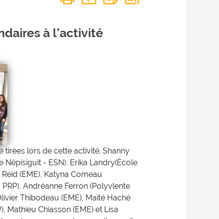
daires à l’activité
 tirées lors de cette activité. Shanny
 Népisiguit - ESN), Erika Landry(École
s Reid (EME), Katyna Comeau
- PRP), Andréanne Ferron (Polyvlente
Olivier Thibodeau (EME), Maïté Haché
), Mathieu Chiasson (EME) et Lisa