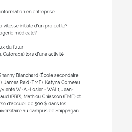
l’information en entreprise
vitesse initiale d’un projectile?
magerie médicale?
aux du futur
. Gatorade) lors d’une activité
é. Shanny Blanchard (École secondaire
ME), James Reid (EME), Katyna Comeau
yvlente W.-A.-Losier - WAL), Jean-
haud (PRP), Mathieu Chiasson (EME) et
se d’accueil de 500 $ dans les
universitaire au campus de Shippagan