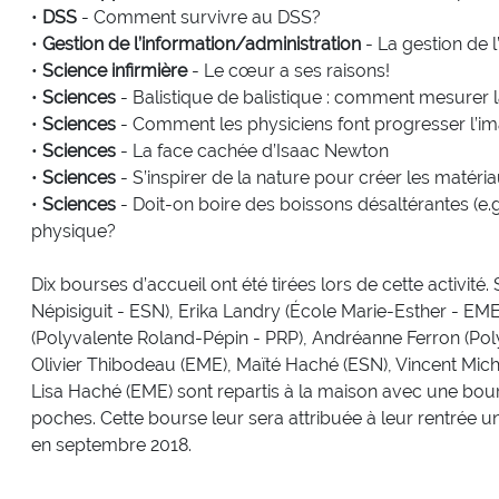
•
DSS
- Comment survivre au DSS?
•
Gestion de l’information/administration
- La gestion de 
•
Science infirmière
- Le cœur a ses raisons!
•
Sciences
- Balistique de balistique : comment mesurer la 
•
Sciences
- Comment les physiciens font progresser l’i
•
Sciences
- La face cachée d’Isaac Newton
•
Sciences
- S’inspirer de la nature pour créer les matéri
•
Sciences
- Doit-on boire des boissons désaltérantes (e.g
physique?
Dix bourses d’accueil ont été tirées lors de cette activit
Népisiguit - ESN), Erika Landry (École Marie-Esther - E
(Polyvalente Roland-Pépin - PRP), Andréanne Ferron (Pol
Olivier Thibodeau (EME), Maïté Haché (ESN), Vincent Mic
Lisa Haché (EME) sont repartis à la maison avec une bour
poches. Cette bourse leur sera attribuée à leur rentrée 
en septembre 2018.