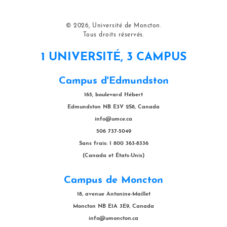
© 2026, Université de Moncton.
Tous droits réservés.
1 UNIVERSITÉ, 3 CAMPUS
Campus d'Edmundston
165, boulevard Hébert
Edmundston NB E3V 2S8, Canada
info@umce.ca
506 737-5049
Sans frais: 1 800 363-8336
(Canada et États-Unis)
Campus de Moncton
18, avenue Antonine-Maillet
Moncton NB E1A 3E9, Canada
info@umoncton.ca