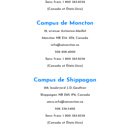
Sans frais: 1 800 363-8336
(Canada et États-Unis)
Campus de Moncton
18, avenue Antonine-Maillet
Moncton NB E1A 3E9, Canada
info@umoncton.ca
506 858-4000
Sans frais: 1 800 363-8336
(Canada et États-Unis)
Campus de Shippagan
218, boulevard J.-D.-Gauthier
Shippagan NB E8S 1P6, Canada
umcs.info@umoncton.ca
506 336-3400
Sans frais: 1 800 363-8336
(Canada et États-Unis)