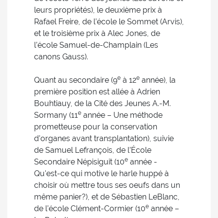
leurs propriétés), le deuxième prix à
Rafael Freire, de l’école le Sommet (Arvis),
et le troisième prix à Alec Jones, de
l’école Samuel-de-Champlain (Les
canons Gauss).
e
e
Quant au secondaire (9
à 12
année), la
première position est allée à Adrien
Bouhtiauy, de la Cité des Jeunes A.-M.
e
Sormany (11
année – Une méthode
prometteuse pour la conservation
d'organes avant transplantation), suivie
de Samuel Lefrançois, de l’École
e
Secondaire Népisiguit (10
année -
Qu'est-ce qui motive le harle huppé à
choisir où mettre tous ses oeufs dans un
même panier?), et de Sébastien LeBlanc,
e
de l’école Clément-Cormier (10
année –