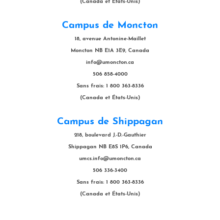
(Canada et États-Unis)
Campus de Moncton
18, avenue Antonine-Maillet
Moncton NB E1A 3E9, Canada
info@umoncton.ca
506 858-4000
Sans frais: 1 800 363-8336
(Canada et États-Unis)
Campus de Shippagan
218, boulevard J.-D.-Gauthier
Shippagan NB E8S 1P6, Canada
umcs.info@umoncton.ca
506 336-3400
Sans frais: 1 800 363-8336
(Canada et États-Unis)