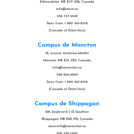
Edmundston NB E3V 2S8, Canada
info@umce.ca
506 737-5049
Sans frais: 1 800 363-8336
(Canada et États-Unis)
Campus de Moncton
18, avenue Antonine-Maillet
Moncton NB E1A 3E9, Canada
info@umoncton.ca
506 858-4000
Sans frais: 1 800 363-8336
(Canada et États-Unis)
Campus de Shippagan
218, boulevard J.-D.-Gauthier
Shippagan NB E8S 1P6, Canada
umcs.info@umoncton.ca
506 336-3400