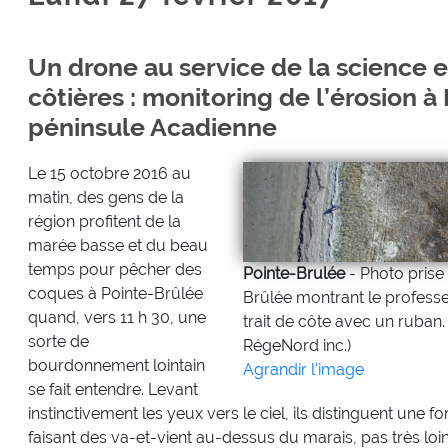
Un drone au service de la science
côtières : monitoring de l’érosion à
péninsule Acadienne
Le 15 octobre 2016 au
matin, des gens de la
région profitent de la
marée basse et du beau
temps pour pêcher des
Pointe-Brulée
- Photo prise 
coques à Pointe-Brûlée
Brûlée montrant le profess
quand, vers 11 h 30, une
trait de côte avec un ruban
sorte de
RégeNord inc.)
bourdonnement lointain
Agrandir l'image
se fait entendre. Levant
instinctivement les yeux vers le ciel, ils distinguent une f
faisant des va-et-vient au-dessus du marais, pas très loin