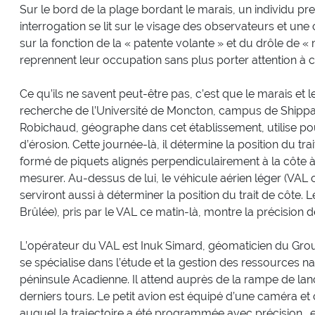
Sur le bord de la plage bordant le marais, un individu 
interrogation se lit sur le visage des observateurs et une
sur la fonction de la « patente volante » et du drôle de « 
reprennent leur occupation sans plus porter attention à ce
Ce qu’ils ne savent peut-être pas, c’est que le marais et l
recherche de l’Université de Moncton, campus de Shipp
Robichaud, géographe dans cet établissement, utilise po
d’érosion. Cette journée-là, il détermine la position du trai
formé de piquets alignés perpendiculairement à la côte à
mesurer. Au-dessus de lui, le véhicule aérien léger (VAL
serviront aussi à déterminer la position du trait de côte. Le
Brûlée), pris par le VAL ce matin-là, montre la précision 
L’opérateur du VAL est Inuk Simard, géomaticien du Grou
se spécialise dans l’étude et la gestion des ressources na
péninsule Acadienne. Il attend auprès de la rampe de lan
derniers tours. Le petit avion est équipé d’une caméra et
auquel la trajectoire a été programmée avec précision… et 