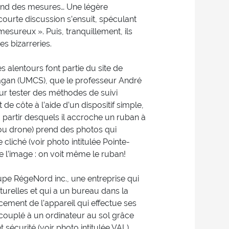
prend des mesures… Une légère
 courte discussion s’ensuit, spéculant
mesureux ». Puis, tranquillement, ils
s bizarreries.
es alentours font partie du site de
agan (UMCS), que le professeur André
ur tester des méthodes de suivi
t de côte à l’aide d’un dispositif simple,
 partir desquels il accroche un ruban à
 ou drone) prend des photos qui
 cliché (voir photo intitulée Pointe-
de l’image : on voit même le ruban!
pe RégeNord inc., une entreprise qui
turelles et qui a un bureau dans la
cement de l’appareil qui effectue ses
 couplé à un ordinateur au sol grâce
sécurité (voir photo intitulée VAL).