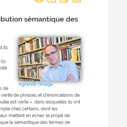
tribution sémantique des
 its
-51.
sité
Agrandir l'image
fs de
vérité de phrases et d’énonciations de
lle est verte », dans lesquelles ils ont
mple chez certains, dont les
leur mettent en échec le projet de
r que la sémantique des termes de