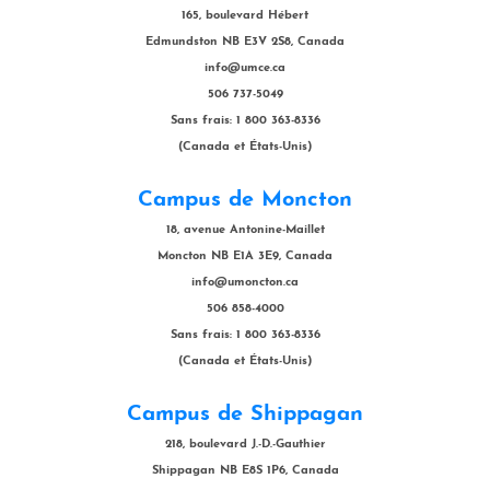
165, boulevard Hébert
Edmundston NB E3V 2S8, Canada
info@umce.ca
506 737-5049
Sans frais: 1 800 363-8336
(Canada et États-Unis)
Campus de Moncton
18, avenue Antonine-Maillet
Moncton NB E1A 3E9, Canada
info@umoncton.ca
506 858-4000
Sans frais: 1 800 363-8336
(Canada et États-Unis)
Campus de Shippagan
218, boulevard J.-D.-Gauthier
Shippagan NB E8S 1P6, Canada