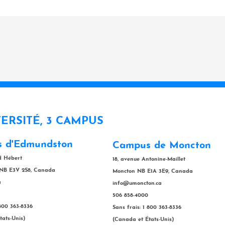
VERSITÉ, 3 CAMPUS
 d'Edmundston
Campus de Moncton
rd Hébert
18, avenue Antonine-Maillet
NB E3V 2S8, Canada
Moncton NB E1A 3E9, Canada
a
info@umoncton.ca
506 858-4000
 800 363-8336
Sans frais: 1 800 363-8336
tats-Unis)
(Canada et États-Unis)