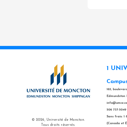
1 UNI
Campus
165, bouleva
Edmundston 
info@umce.c
506 737-5049
Sans frais: 1
© 2026, Université de Moncton.
(Canada et É
Tous droits réservés.