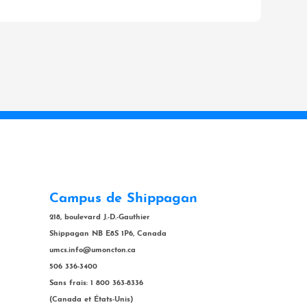
Campus de Shippagan
218, boulevard J.-D.-Gauthier
Shippagan NB E8S 1P6, Canada
umcs.info@umoncton.ca
506 336-3400
Sans frais: 1 800 363-8336
(Canada et États-Unis)