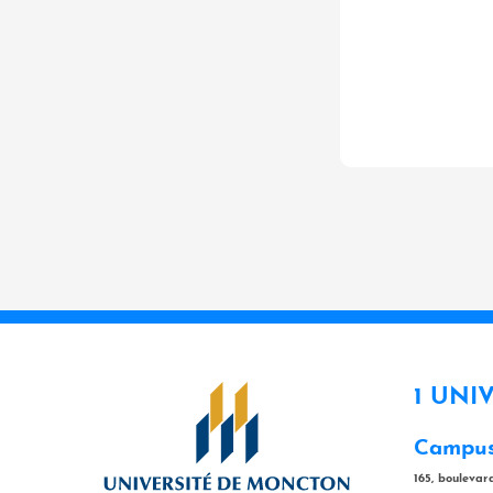
1 UNI
Campus
165, bouleva