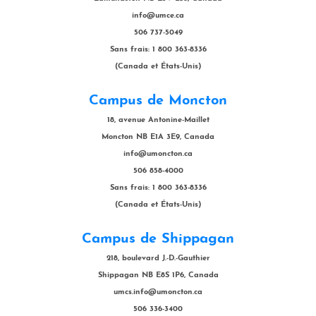
info@umce.ca
506 737-5049
Sans frais: 1 800 363-8336
(Canada et États-Unis)
Campus de Moncton
18, avenue Antonine-Maillet
Moncton NB E1A 3E9, Canada
info@umoncton.ca
506 858-4000
Sans frais: 1 800 363-8336
(Canada et États-Unis)
Campus de Shippagan
218, boulevard J.-D.-Gauthier
Shippagan NB E8S 1P6, Canada
umcs.info@umoncton.ca
506 336-3400