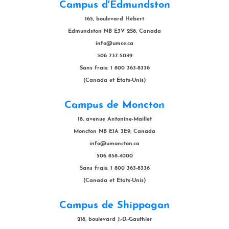
Campus d'Edmundston
165, boulevard Hébert
Edmundston NB E3V 2S8, Canada
info@umce.ca
506 737-5049
Sans frais: 1 800 363-8336
(Canada et États-Unis)
Campus de Moncton
18, avenue Antonine-Maillet
Moncton NB E1A 3E9, Canada
info@umoncton.ca
506 858-4000
Sans frais: 1 800 363-8336
(Canada et États-Unis)
Campus de Shippagan
218, boulevard J.-D.-Gauthier