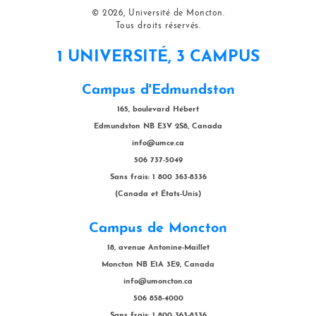
© 2026, Université de Moncton.
Tous droits réservés.
1 UNIVERSITÉ, 3 CAMPUS
Campus d'Edmundston
165, boulevard Hébert
Edmundston NB E3V 2S8, Canada
info@umce.ca
506 737-5049
Sans frais: 1 800 363-8336
(Canada et États-Unis)
Campus de Moncton
18, avenue Antonine-Maillet
Moncton NB E1A 3E9, Canada
info@umoncton.ca
506 858-4000
Sans frais: 1 800 363-8336