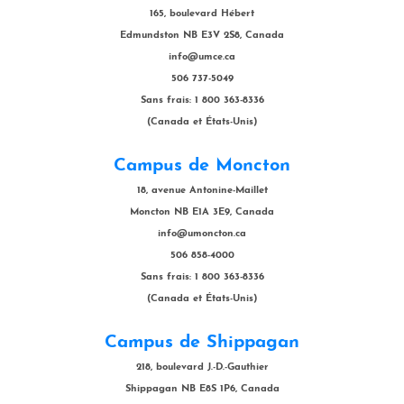
165, boulevard Hébert
Edmundston NB E3V 2S8, Canada
info@umce.ca
506 737-5049
Sans frais: 1 800 363-8336
(Canada et États-Unis)
Campus de Moncton
18, avenue Antonine-Maillet
Moncton NB E1A 3E9, Canada
info@umoncton.ca
506 858-4000
Sans frais: 1 800 363-8336
(Canada et États-Unis)
Campus de Shippagan
218, boulevard J.-D.-Gauthier
Shippagan NB E8S 1P6, Canada